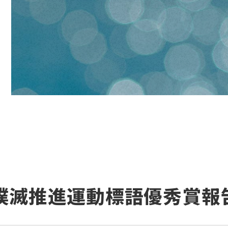
故撲滅推進運動標語優秀賞報