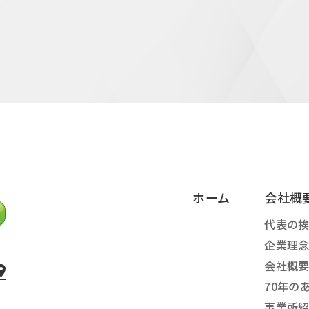
ホーム
会社概
代表の
企業理
会社概
70年の
事業所