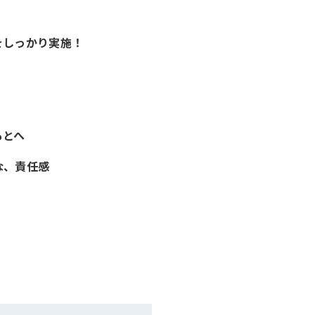
をしっかり実施！
もとへ
な、責任感