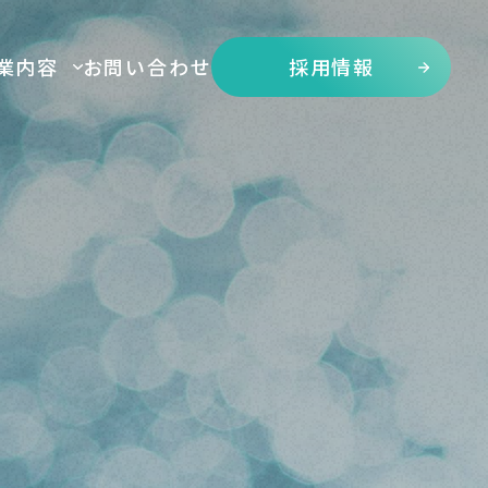
業
内
容
お
問
い
合
わ
せ
採
用
情
報
業
内
容
お
問
い
合
わ
せ
採
用
情
報