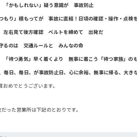
也
「かもしれない」疑う意識が 事故防止
つもり」積もってが 事故に直結！日頃の確認・操作・点検
二
左右見て後方確認 ベルトを締めて 出発だ
守るのは 交通ルールと みんなの命
将
「待つ勇気」早く着くより 無事に着こう「待つ家族」の
、毎日、毎日、が事故防止日、心に余裕、無事に帰る、大き
賞おめでとうございます。
事故だった営業所は下記のとおりです。