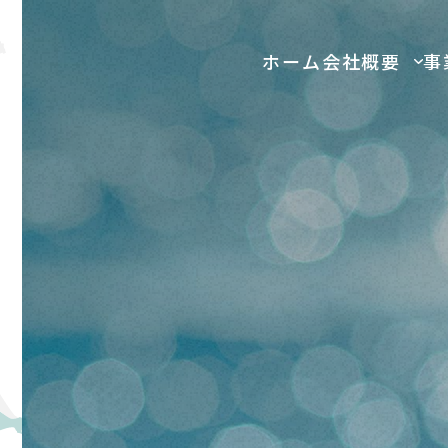
ホ
ー
ム
会
社
概
要
事
ホ
ー
ム
会
社
概
要
事